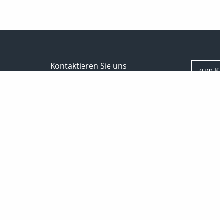
Kontaktieren Sie uns
zum K
Finanz- und Versicherungsmakler
Marco Zimmermann
Markt 9/10
06618 Naumburg
03445-781978
0170-8225947
03445-711805
info@uva-versichert.de
http://www.uva-versichert.de
Nachricht schreiben