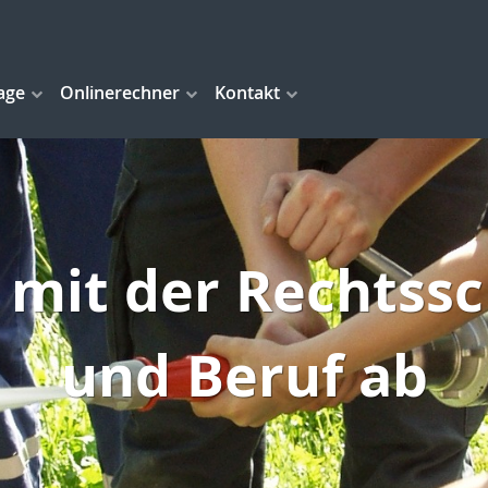
age
Onlinerechner
Kontakt
e mit der Rechtssc
und Beruf ab