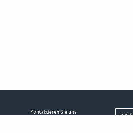
Kontaktieren Sie uns
zum K
Finanz- und Versicherungsmakler
Marco Zimmermann