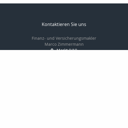
Kontaktieren Sie uns
Finanz- und Versicherungsmakler
Marco Zimmermann
Markt 9/10
06618 Naumburg
03445-781978
0170-8225947
03445-711805
info@uva-versichert.de
http://www.uva-versichert.de
Nachricht schreiben