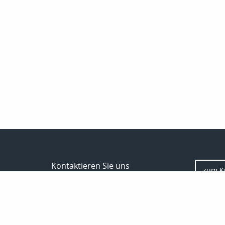
Kontaktieren Sie uns
zum K
Finanz- und Versicherungsmakler
Marco Zimmermann
Markt 9/10
06618 Naumburg
03445-781978