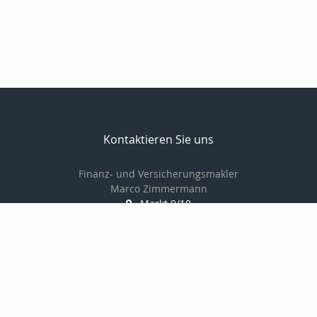
Kontaktieren Sie uns
Finanz- und Versicherungsmakler
Marco Zimmermann
Markt 9/10
06618 Naumburg
03445-781978
0170-8225947
03445-711805
info@uva-versichert.de
http://www.uva-versichert.de