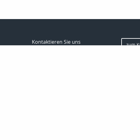
Kontaktieren Sie uns
zum K
Finanz- und Versicherungsmakler
Marco Zimmermann
Markt 9/10
06618 Naumburg
03445-781978
0170-8225947
03445-711805
info@uva-versichert.de
http://www.uva-versichert.de
Nachricht schreiben