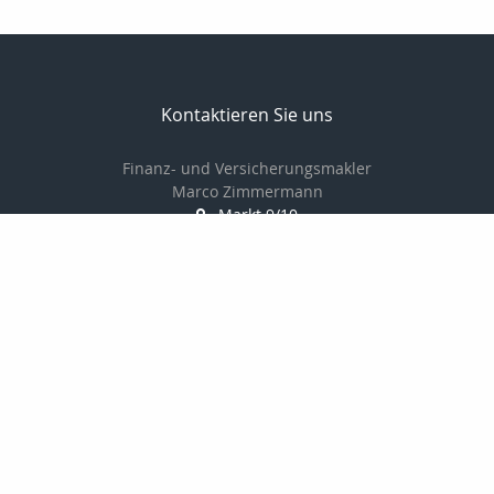
Kontaktieren Sie uns
Finanz- und Versicherungsmakler
Marco Zimmermann
Markt 9/10
06618 Naumburg
03445-781978
0170-8225947
03445-711805
info@uva-versichert.de
http://www.uva-versichert.de
Nachricht schreiben