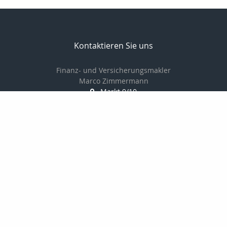
Kontaktieren Sie uns
Finanz- und Versicherungsmakler
Marco Zimmermann
Markt 9/10
06618 Naumburg
03445-781978
0170-8225947
03445-711805
info@uva-versichert.de
http://www.uva-versichert.de
Nachricht schreiben